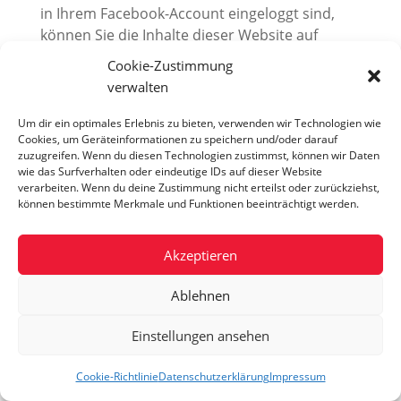
in Ihrem Facebook-Account eingeloggt sind,
können Sie die Inhalte dieser Website auf
Ihrem Facebook-Profil verlinken. Dadurch kann
Cookie-Zustimmung
Facebook den Besuch dieser Website Ihrem
verwalten
Benutzerkonto zuordnen. Wir weisen darauf
hin, dass wir als Anbieter der Seiten keine
Um dir ein optimales Erlebnis zu bieten, verwenden wir Technologien wie
Cookies, um Geräteinformationen zu speichern und/oder darauf
Kenntnis vom Inhalt der übermittelten Daten
zuzugreifen. Wenn du diesen Technologien zustimmst, können wir Daten
sowie deren Nutzung durch Facebook erhalten.
wie das Surfverhalten oder eindeutige IDs auf dieser Website
Weitere Informationen hierzu finden Sie in der
verarbeiten. Wenn du deine Zustimmung nicht erteilst oder zurückziehst,
können bestimmte Merkmale und Funktionen beeinträchtigt werden.
Datenschutzerklärung von Facebook unter:
https://de-
de.facebook.com/privacy/explanation
.
Akzeptieren
Soweit eine Einwilligung (Consent) eingeholt
Ablehnen
wurde, erfolgt der Einsatz des o. g. Dienstes auf
Grundlage von Art. 6 Abs. 1 lit. a DSGVO und §
Einstellungen ansehen
25 TTDSG. Die Einwilligung ist jederzeit
widerrufbar. Soweit keine Einwilligung
Cookie-Richtlinie
Datenschutzerklärung
Impressum
eingeholt wurde, erfolgt die Verwendung des