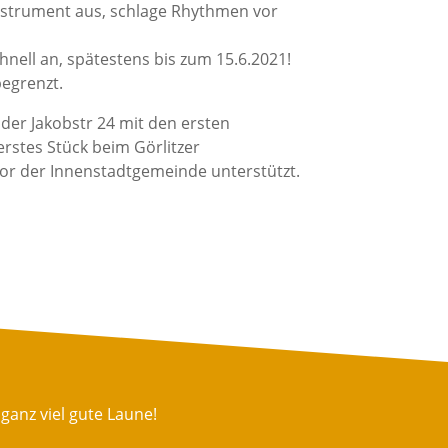
Instrument aus, schlage Rhythmen vor
nell an, spätestens bis zum 15.6.2021!
begrenzt.
 der Jakobstr 24 mit den ersten
erstes Stück beim Görlitzer
 der Innenstadtgemeinde unterstützt.
ganz viel gute Laune!