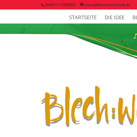
00491711588264
mara@blechwerkstadt.de
STARTSEITE
DIE IDEE
B
Blech: