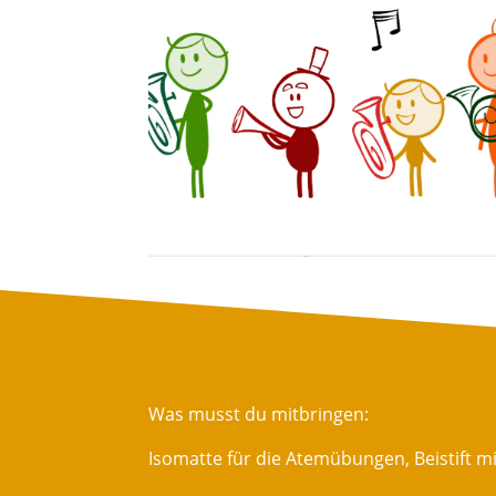
Was musst du mitbringen:
Isomatte für die Atemübungen, Beistift 