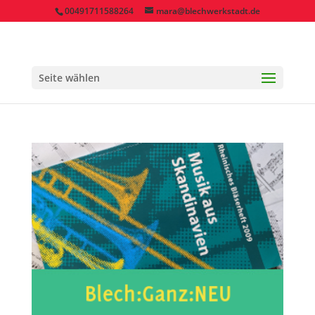
00491711588264
mara@blechwerkstadt.de
Seite wählen